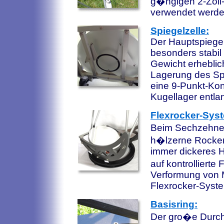
g�ngigen 2-Zoll
verwendet werden
Spiegelzelle:
Der Hauptspiegel 
besonders stabil 
Gewicht erheblich
Lagerung des Spi
eine 9-Punkt-Kon
Kugellager entlan
Flexrocker-Sys
Beim Sechzehner 
h�lzerne Rockerb
immer dickeres H
auf kontrollierte 
Verformung von Ma
Flexrocker-Syste
Basisring:
Der gro�e Durch