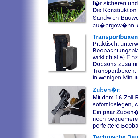
f�r sicheren un
Die Konstruktion
Sandwich-Bauwei
au�ergew�hnliche
Transportboxen
Praktisch: unte
Beobachtungsplat
wirklich alle) E
Dobsons zusamm
Transportboxen. 
in wenigen Minut
Zubeh�r:
Mit dem 16-Zoll
sofort loslegen,
Ein paar Zubeh�
noch bequemere,
perfektere Beoba
Technische Dat