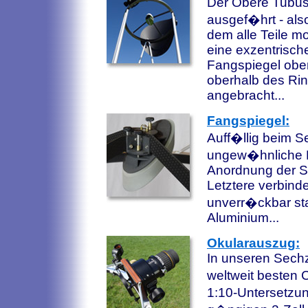
Der Obere Tubus 
ausgef�hrt - also
dem alle Teile mon
eine exzentrisch
Fangspiegel ober
oberhalb des Rin
angebracht...
Fangspiegel:
Auff�llig beim S
ungew�hnliche F
Anordnung der S
Letztere verbin
unverr�ckbar st
Aluminium...
Okularauszug:
In unseren Sech
weltweit besten
1:10-Untersetzun