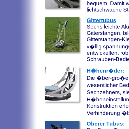
bequem. Damit w
lichtschwache Ste
Gittertubus
Sechs leichte Al
Gitterstangen, bi
Gitterstangen-Kl
v�llig spannungsf
entwickelten, rob
Schrauben-Bedie
H�henr�der:
Die �ber-gro�e
wesentlicher Bed
Sechzehners, sie
H�heneinstellun
Konstruktion erfo
Verhinderung �bl
Oberer Tubus
: