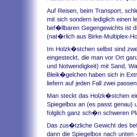
Auf Reisen, beim Transport, sch
mit sich sondern lediglich einen 
bef�llbaren Gegengewichts ist d
(nat�rlich aus Birke-Multiplex-H
Im Holzk�stchen selbst sind zwe
eingesteckt, die man vor Ort ga
und Notwendigkeit) mit Sand, Wass
Bleik�gelchen haben sich in Ex
liefern auf jeden Fall zwei passe
Man steckt das Holzk�stchen ei
Spiegelbox an (es passt genau) u
folglich ganz sch�n schweren Pl
Das zus�tzliche Gewicht des b
dann die Spiegelbox nach unten 