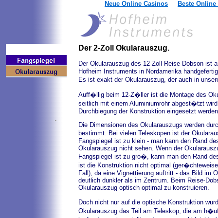
Neue Online Casinos
Beste Online
Der 2-Zoll Okularauszug.
Der Okularauszug des 12-Zoll Reise-Dobson ist a
Hofheim Instruments in Nordamerika handgefertigt
Es ist exakt der Okularauszug, der auch in unse
Auff�llig beim 12-Z�ller ist die Montage des Ok
seitlich mit einem Aluminiumrohr abgest�tzt wi
Durchbiegung der Konstruktion eingesetzt werden
Die Dimensionen des Okularauszugs werden durch
bestimmt. Bei vielen Teleskopen ist der Okulara
Fangspiegel ist zu klein - man kann den Rand de
Okularauszug nicht sehen. Wenn der Okularauszug
Fangspiegel ist zu gro�, kann man den Rand des
ist die Konstruktion nicht optimal (ger�chteweise 
Fall), da eine Vignettierung auftritt - das Bild i
deutlich dunkler als im Zentrum. Beim Reise-Dob
Okularauszug optisch optimal zu konstruieren.
Doch nicht nur auf die optische Konstruktion wurd
Okularauszug das Teil am Teleskop, die am h�ufi