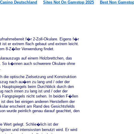
 Casino Deutschland
Sites Not On Gamstop 2025
Best Non Gamstop
ufnahmebereit f�r 2-Zoll-Okulare. Eigens f�r
 ist er extrem flach gebaut und extrem leicht.
rem 8-Z�ller Verwendung findet.
ularauszugs auf einem Holzbrettchen, das
rd. So k�nnen auch schwerere Okulare ohne
.
 die optische Zielsetzung und Konstruktion
uszug nach au�en zu lang und / oder der
s Hauptspiegels beim Durchblick durch den
 nach innen zu lang ist und / oder der
 Fangspiegels nicht sehen. In beiden F�llen
ist dies bei einigen anderen Herstellern der
m Okular erscheint am Rand des Gesichtsfelds
son wurde peinlich genau darauf geachtet, den
e Wert gelegt. Schlie�lich ist der
gsten und intensivsten benutzt wird. Er wird