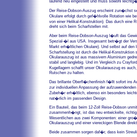
laufend neu eingestellt und muss sowohl leichtg�
Der Reise-Dobson-Auszug erscheint zun�chst sehr
Okulare erfolgt durch gef�hlvolle Rotation wie b
von einer Helikal-Konstruktion). Das durch eine
dreht sich beim Scharfstellen mit.
Aber beim Reise-Dobson-Auszug l�uft das Gewinde
Spezial-�l aus USA. Insgesamt betr�gt der Vers
Markt erh�ltlichen Okulare). Und selbst auf den l
Scharfstellung ist durch die Helikal-Konstrukti
Okularauszug ist aus massivem Aluminium gedreh
stabil und langlebig. Und im Vergleich zu Crayf
Kugellagern schafft unser Okularauszug es auch
Rutschen zu halten.
Das brillante Oberfl�chenfinish f�llt sofort ins 
zur individuellen Anpassung der aufzuwendenden 
Zubeh�r erh�ltlich, ebenso ein besonders leichte
nat�rlich im passenden Design.
Ein Bauteil, das beim 12-Zoll Reise-Dobson unmi
zusammenh�ngt, ist das neu entwickelte, richti
Wesentlichen aus zwei Komponenten: einer gro�
Okularauszug und einer viereckigen Blende direk
Beide zusammen sorgen daf�r, dass kein Streulich