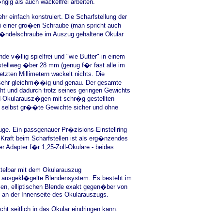
ngig als auch wackelfrei arbeiten.
 einfach konstruiert. Die Scharfstellung der
ei einer gro�en Schraube (man spricht auch
 R�ndelschraube im Auszug gehaltene Okular
 v�llig spielfrei und "wie Butter" in einem
tellweg �ber 28 mm (genug f�r fast alle im
etzten Millimetern wackelt nichts. Die
on sehr gleichm��ig und genau. Der gesamte
t und dadurch trotz seines geringen Gewichts
ord-Okularausz�gen mit schr�g gestellten
, selbst gr��te Gewichte sicher und ohne
Auge. Ein passgenauer Pr�zisions-Einstellring
Kraft beim Scharfstellen ist als erg�nzendes
r Adapter f�r 1,25-Zoll-Okulare - beides
ttelbar mit dem Okularauszug
g ausgekl�gelte Blendensystem. Es besteht im
en, elliptischen Blende exakt gegen�ber von
t an der Innenseite des Okularauszugs.
t seitlich in das Okular eindringen kann.